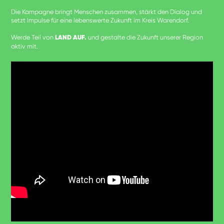
Die Kampagne bringt Menschen zusammen, stärkt den Dialog und
setzt Impulse für eine lebenswerte Zukunft im Kreis Warendorf.
Werde Teil von
LAND AUF.
und gestalte die Zukunft unserer Region
aktiv mit.