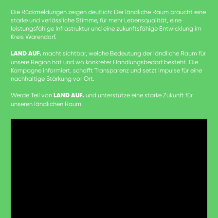
Die Rückmeldungen zeigen deutlich: Der ländliche Raum braucht eine
starke und verlässliche Stimme, für mehr Lebensqualität, eine
leistungsfähige Infrastruktur und eine zukunftsfähige Entwicklung im
Kreis Warendorf.
LAND AUF.
macht sichtbar, welche Bedeutung der ländliche Raum für
unsere Region hat und wo konkreter Handlungsbedarf besteht. Die
Kampagne informiert, schafft Transparenz und setzt Impulse für eine
nachhaltige Stärkung vor Ort.
Werde Teil von
LAND AUF.
und unterstütze eine starke Zukunft für
unseren ländlichen Raum.