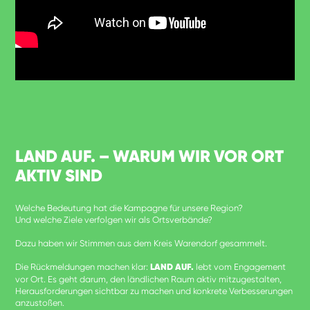
LAND AUF. – WARUM WIR VOR ORT
AKTIV SIND
Welche Bedeutung hat die Kampagne für unsere Region?
Und welche Ziele verfolgen wir als Ortsverbände?
Dazu haben wir Stimmen aus dem Kreis Warendorf gesammelt.
Die Rückmeldungen machen klar:
LAND AUF.
lebt vom Engagement
vor Ort. Es geht darum, den ländlichen Raum aktiv mitzugestalten,
Herausforderungen sichtbar zu machen und konkrete Verbesserungen
anzustoßen.