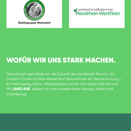
WOFÜR WIR UNS STARK MACHEN.
Gemeinsam gestalten wir die Zukunft des ländlichen Raums. Als
Landwirt*innen im Kreis Warendorf übernehmen wir Verantwortung –
für Versorgung, Natur, Arbeitsplätze und für das Leben hier bei uns.
Mit
LAND AUF.
zeigen wir, was unseren Kreis bewegt, stärkt und
voranbringt.