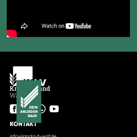
DEIN
ANLIEGEN
RAUF.
KONTAKT
info@landauf-waf.de